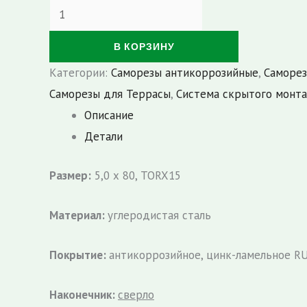
Количество
товара
В КОРЗИНУ
Саморезы
цилиндрические
Категории:
Саморезы антикоррозийные
,
Саморе
с
Саморезы для Террасы
,
Система скрытого монт
антикоррозийным
Описание
покрытием
Детали
и
Размер:
5,0 х 80, TORX15
сверловым
наконечником
Материал:
углеродистая сталь
5,0
х
Покрытие:
антикоррозийное, цинк-ламельное R
80
(100
Наконечник:
сверло
шт.)