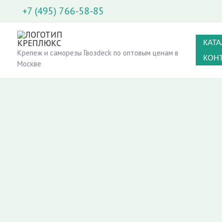
Перейти
+7 (495) 766-58-85
к
содержимому
КАТА
Крепеж и саморезы Гвозdeck по оптовым ценам в
КОН
Москве