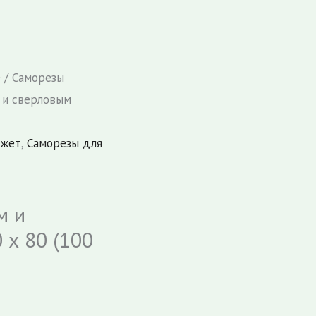
е
/ Саморезы
 и сверловым
Джет
,
Саморезы для
м и
 х 80 (100