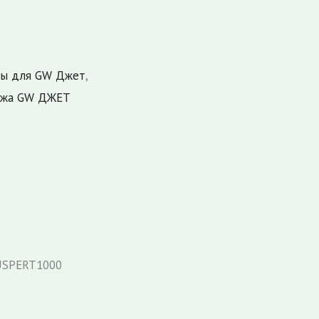
зы для GW Джет
,
ажа GW ДЖЕТ
USPERT1000