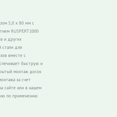
ом 5,0 х 80 мм с
ытием RUSPERT1000
в и других
й стали для
зов вместе с
спечивает быструю и
крытый монтаж досок
монтажа за счет
на сайте или в нашем
цию по применению