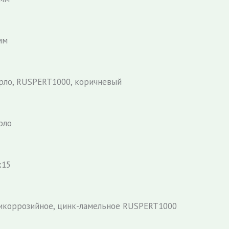
мм
рло, RUSPERT1000, коричневый
рло
x15
икоррозийное, цинк-ламельное RUSPERT1000